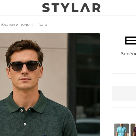
тболки и поло
Поло
Зелён