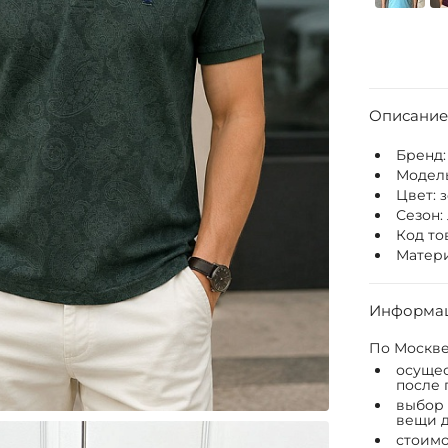
Описание
Бренд
Модел
Цвет:
Сезон:
Код то
Матери
Информац
По Москве
осущес
после 
выбор 
вещи д
стоимо