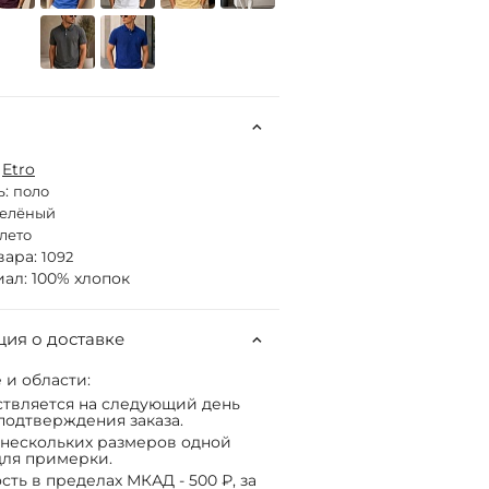
:
Etro
ь:
поло
зелёный
лето
вара:
1092
ал: 100% хлопок
ия о доставке
 и области:
твляется на следующий день
подтверждения заказа.
нескольких размеров одной
ля примерки.
сть в пределах МКАД - 500 ₽, за