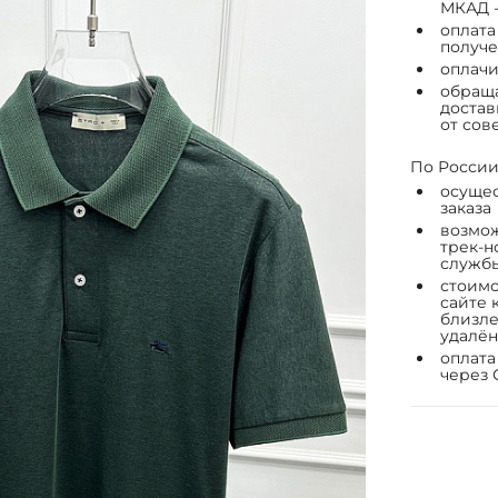
МКАД -
оплата
получе
оплачи
обраща
достав
от сов
По России
осущес
заказа
возмож
трек-н
служб
стоимо
сайте 
близле
удалён
оплата
через 