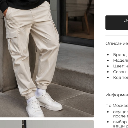
Д
Описание
Бренд
Модел
Цвет:
Сезон:
Код то
Информац
По Москве
осущес
после 
выбор 
вещи д