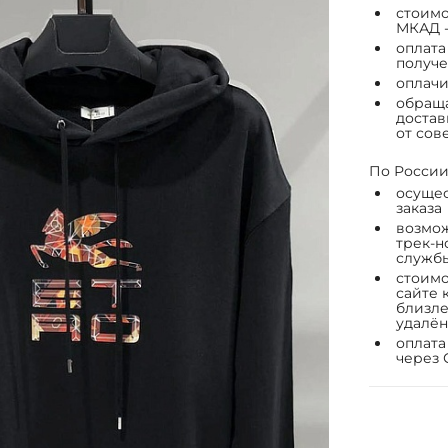
стоимо
МКАД -
оплата
получе
оплачи
обраща
достав
от сов
По России
осущес
заказа
возмож
трек-н
служб
стоимо
сайте 
близле
удалён
оплата
через 