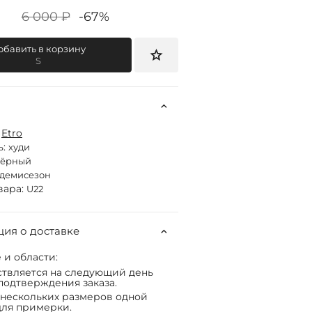
6 000 ₽
-67%
обавить в корзину
S
:
Etro
ь:
худи
чёрный
демисезон
вара:
U22
ия о доставке
 и области:
твляется на следующий день
подтверждения заказа.
нескольких размеров одной
ля примерки.