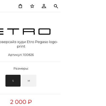
версайз худи Etro Pegaso logo-
print
Артикул:
100826
Размеры:
S
M
2 000 ₽