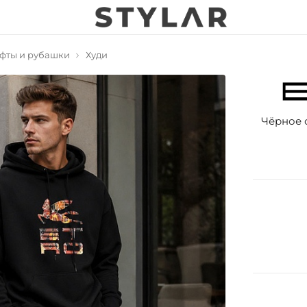
фты и рубашки
Худи
Чёрное о