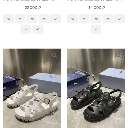
22 000 ₽
14 000 ₽
36
37
38
39
40
36
37
38
39
40
41
42
41