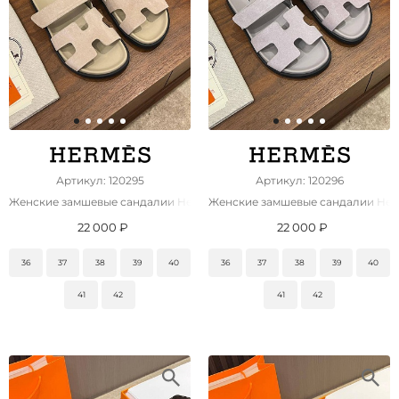
Артикул: 120295
Артикул: 120296
Женские замшевые сандалии Hermes Chypre premium
Женские замшевые сандалии Her
22 000 ₽
22 000 ₽
36
37
38
39
40
36
37
38
39
40
41
42
41
42