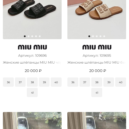
Артикул: 109696
Артикул: 109695
Женские шлёпанцы MIU MIU чёрного цвета
Женские шлёпанцы MIU MIU беже
20 000 ₽
20 000 ₽
36
37
38
39
40
36
37
38
39
40
41
41