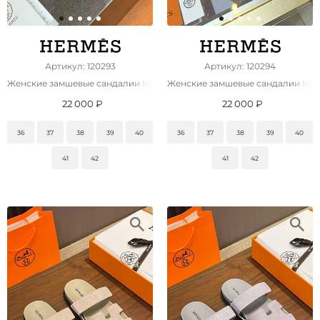
Артикул: 120293
Артикул: 120294
Женские замшевые сандалии Hermes Chypre premium
Женские замшевые сандалии Her
22 000 ₽
22 000 ₽
36
37
38
39
40
36
37
38
39
40
41
42
41
42