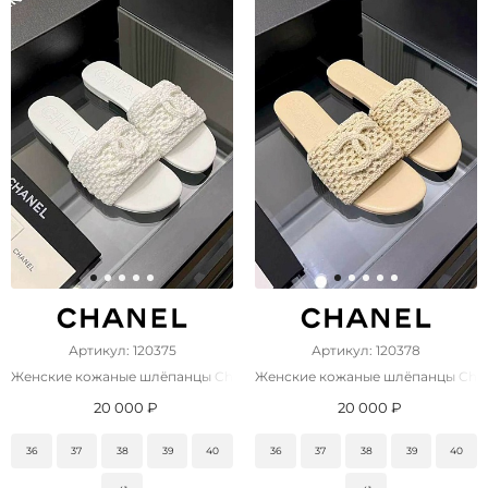
Артикул: 120375
Артикул: 120378
Женские кожаные шлёпанцы Chanel premium
Женские кожаные шлёпанцы Cha
20 000 ₽
20 000 ₽
36
37
38
39
40
36
37
38
39
40