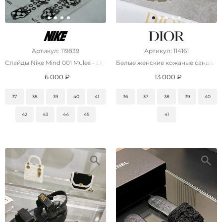
Артикул: 119839
Артикул: 114161
Слайды Nike Mind 001 Mules - Light Bone
Белые женские кожаные сандалии
6 000 ₽
13 000 ₽
37
38
39
40
41
36
37
38
39
40
42
43
44
45
41