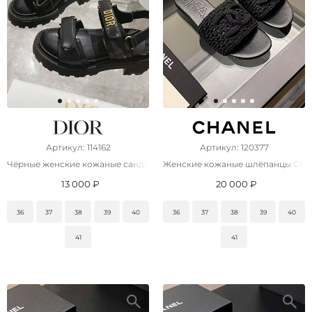
Артикул: 114162
Артикул: 120377
Чёрные женские кожаные сандалии Dior
Женские кожаные шлёпанцы Cha
13 000 ₽
20 000 ₽
36
37
38
39
40
36
37
38
39
40
41
41