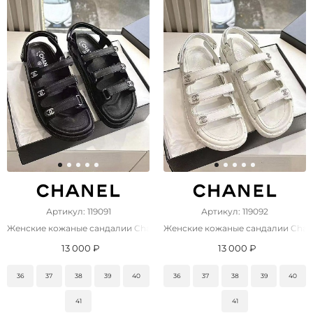
Артикул: 119091
Артикул: 119092
Женские кожаные сандалии Chanel чёрного цвета
Женские кожаные сандалии Chane
13 000 ₽
13 000 ₽
36
37
38
39
40
36
37
38
39
40
41
41