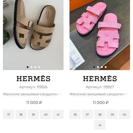
Артикул: 119926
Артикул: 119927
Женские замшевые сандалии Hermes Chypre
Женские замшевые сандалии Her
11 000 ₽
11 000 ₽
37
38
39
40
41
36
37
38
39
40
41