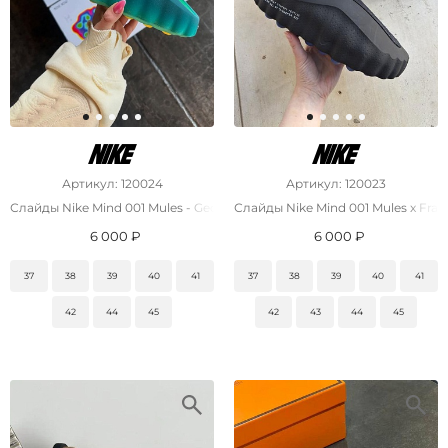
Артикул: 120024
Артикул: 120023
Слайды Nike Mind 001 Mules - Geode Teal / Light Menta
Слайды Nike Mind 001 Mules x Fra
6 000 ₽
6 000 ₽
37
38
39
40
41
37
38
39
40
41
42
44
45
42
43
44
45