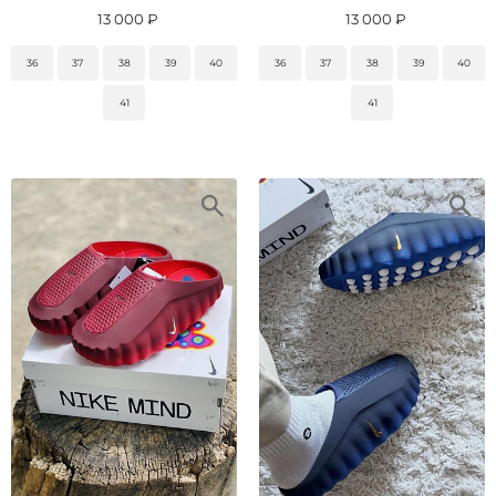
13 000 ₽
13 000 ₽
36
37
38
39
40
36
37
38
39
40
41
41