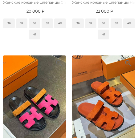
Женские кожаные шлёпанцы Chanel premium
Женские кожаные шлёпанцы Her
20 000 ₽
22 000 ₽
36
37
38
39
40
36
37
38
39
40
41
41