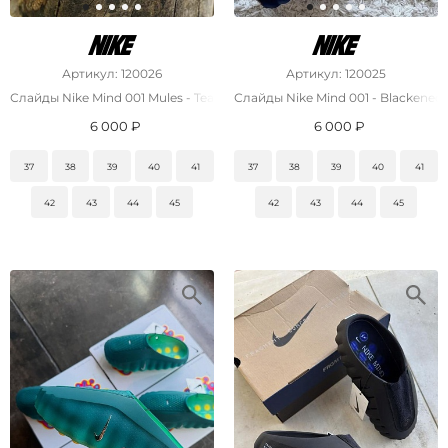
Артикул: 120026
Артикул: 120025
Слайды Nike Mind 001 Mules - Team Red
Слайды Nike Mind 001 - Blackened
6 000 ₽
6 000 ₽
37
38
39
40
41
37
38
39
40
41
42
43
44
45
42
43
44
45