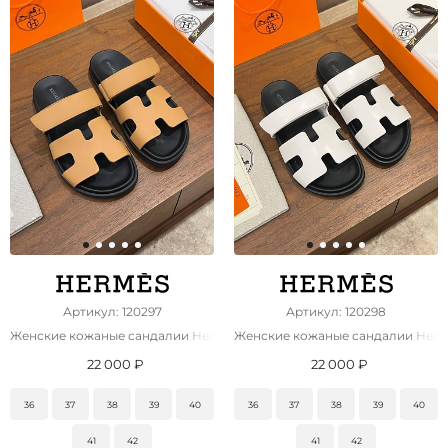
Артикул: 120297
Артикул: 120298
Женские кожаные сандалии Hermes Chypre premium
Женские кожаные сандалии Herm
22 000 ₽
22 000 ₽
36
37
38
39
40
36
37
38
39
40
41
42
41
42