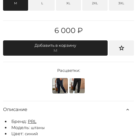
M
L
XL
2XL
3XL
6 000 ₽
Добавить в корзину
M
Расцветки:
Описание
Бренд:
РRL
Модель:
штаны
Цвет:
синий