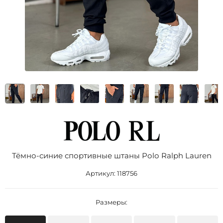
Тёмно-синие спортивные штаны Роlо Ralрh Lаurеn
Артикул:
118756
Размеры: