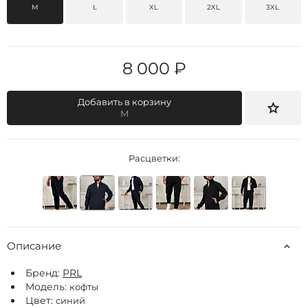
M
L
XL
2XL
3XL
8 000 ₽
Добавить в корзину
M
Расцветки:
Описание
Бренд:
РRL
Модель:
кофты
Цвет:
синий