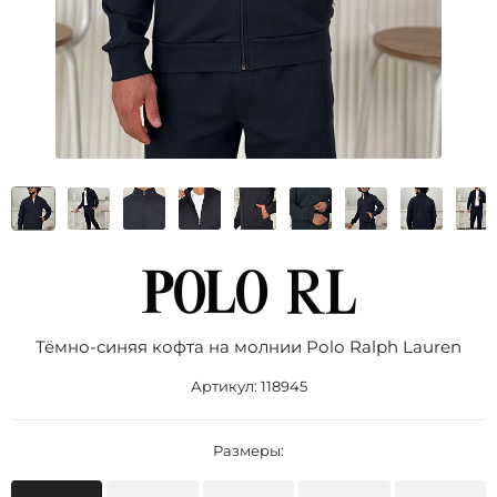
Тёмно-синяя кофта на молнии Роlо Ralрh Lаurеn
Артикул:
118945
Размеры: