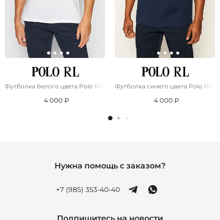
Футболка белого цвета Роlо Ralрh Lаurеn pony-embroidered
Футболка синего цвета Роlо Ralр
4 000 ₽
4 000 ₽
Нужна помощь с заказом?
+7 (985) 353-40-40
Подпишитесь на новости