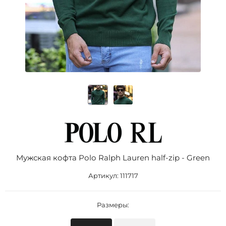
Мужская кофта Роlо Ralрh Lаurеn half-zip - Green
Артикул:
111717
Размеры: