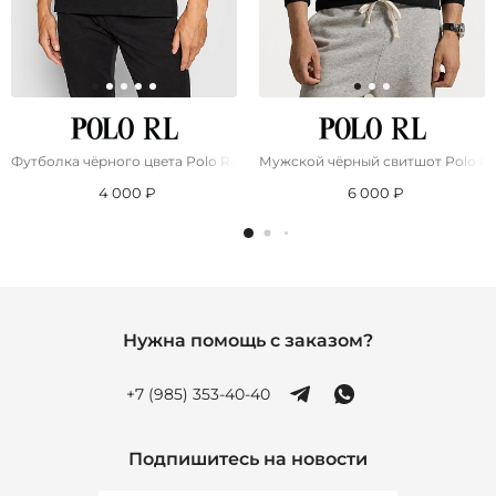
Футболка чёрного цвета Роlо Ralрh Lаurеn pony-embroidered
Мужской чёрный свитшот Роlо Ra
4 000 ₽
6 000 ₽
Нужна помощь с заказом?
+7 (985) 353-40-40
Подпишитесь на новости