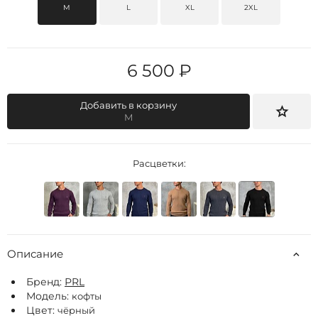
M
L
XL
2XL
6 500 ₽
Добавить в корзину
M
Расцветки:
Описание
Бренд:
РRL
Модель:
кофты
Цвет:
чёрный