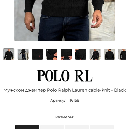
Мужской джемпер Роlо Ralрh Lаurеn cable-knit - Black
Артикул:
116158
Размеры: