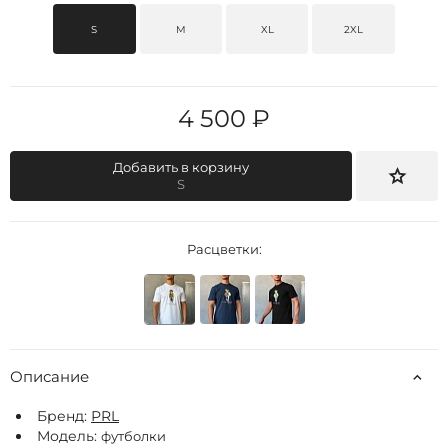
S
M
XL
2XL
4 500 ₽
Добавить в корзину
S
Расцветки:
Описание
Бренд:
РRL
Модель:
футболки