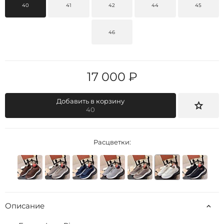
40
41
42
44
45
46
17 000 ₽
Добавить в корзину
40
Расцветки:
Описание