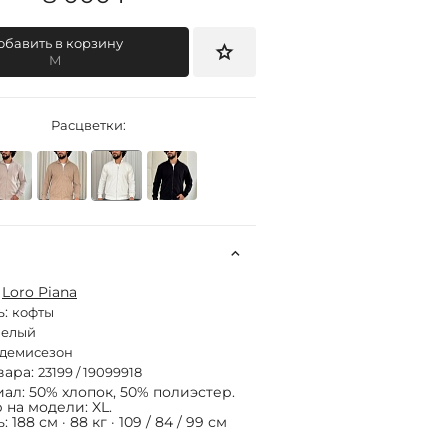
обавить в корзину
M
Расцветки:
:
Loro Piana
ь:
кофты
белый
демисезон
вара:
23199 / 19099918
ал: 50% хлопок, 50% полиэстер.
 на модели: XL.
 188 см · 88 кг · 109 / 84 / 99 см