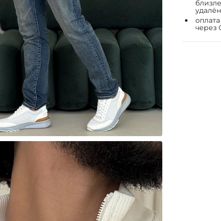
близле
удалён
оплата
через 