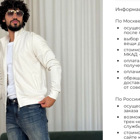
Информац
По Москве
осущес
после 
выбор 
вещи д
стоимо
МКАД -
оплата
получе
оплачи
обраща
достав
от сов
По России
осущес
заказа
возмож
трек-н
служб
стоимо
сайте 