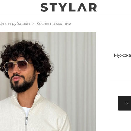
фты и рубашки
Кофты на молнии
Мужска
M