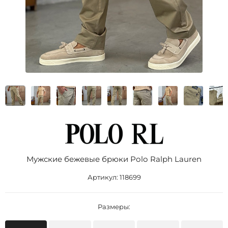
Мужские бежевые брюки Роlо Ralрh Lаurеn
Артикул:
118699
Размеры: