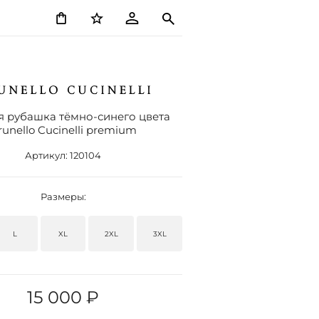
я рубашка тёмно-синего цвета
runello Cucinelli premium
Артикул:
120104
Размеры:
L
XL
2XL
3XL
15 000 ₽