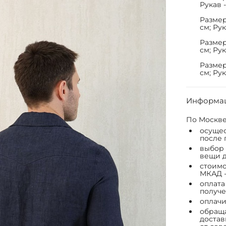
Рукав -
Размер 
см; Рук
Размер 
см; Рук
Размер 
см; Рук
Информац
По Москве
осущес
после 
выбор 
вещи д
стоимо
МКАД -
оплата
получе
оплачи
обраща
достав