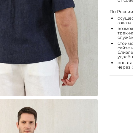
от сов
По России
осущес
заказа
возмож
трек-н
служб
стоимо
сайте 
близле
удалён
оплата
через 