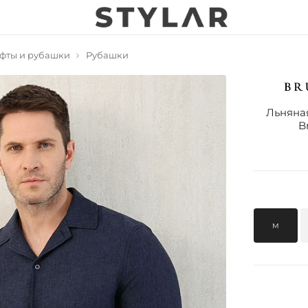
фты и рубашки
Рубашки
Льняна
B
M