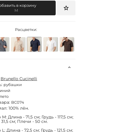
обавить в корзину
M
Расцветки:
:
Brunello Cucinelli
ь:
рубашки
синий
лето
вара:
BC074
ал: 100% лён.
M: Длина - 71,5 см; Грудь - 117,5 см;
 31,5 см; Плечи - 50 см.
L: Длина - 72,5 см; Грудь - 121,5 см;