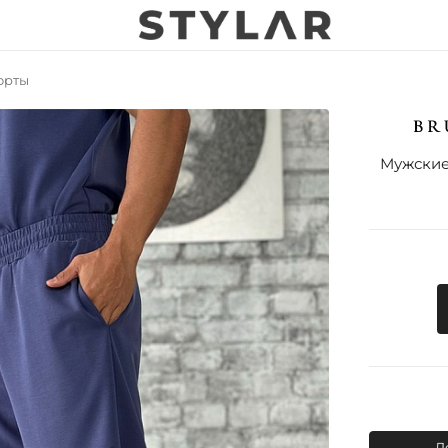
орты
Мужские 
Д