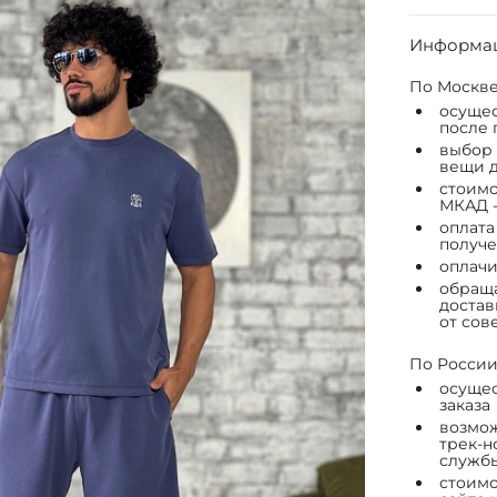
Информац
По Москве
осущес
после 
выбор 
вещи д
стоимо
МКАД -
оплата
получе
оплачи
обраща
достав
от сов
По России
осущес
заказа
возмож
трек-н
служб
стоимо