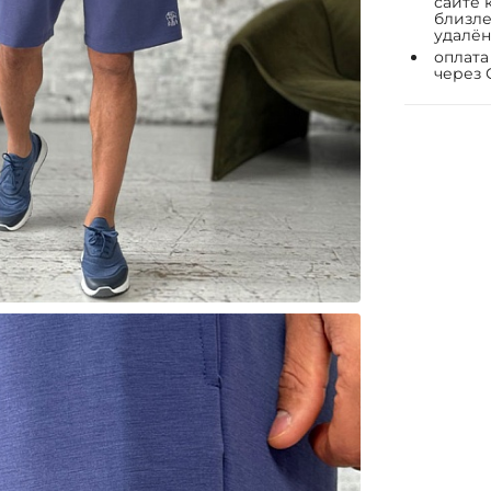
сайте 
близле
удалён
оплата
через 