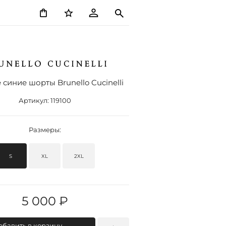
синие шорты Brunello Cucinelli
Артикул:
119100
Размеры:
S
XL
2XL
5 000 ₽
обавить в корзину