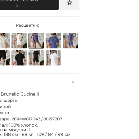
S
Расцветки:
:
Brunello Cucinelli
ь:
шорты
синий
лето
вара:
261MW817043 / 80217207
ал: 100% хлопок.
 на модели: L.
 188 см · 88 кг · 109 / 84 / 99 см