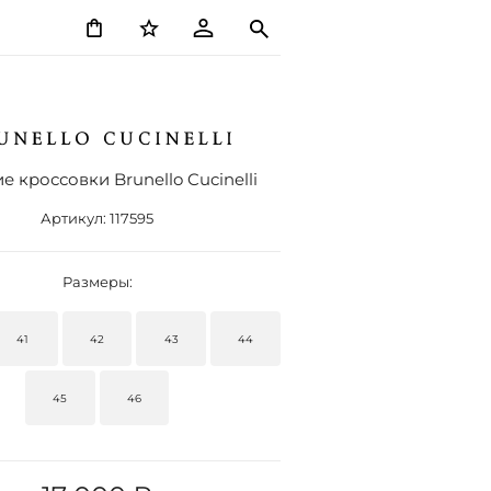
 кроссовки Brunello Cucinelli
Артикул:
117595
Размеры:
41
42
43
44
45
46