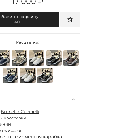
17 000 ₽
обавить в корзину
40
Расцветки:
:
Brunello Cucinelli
ь:
кроссовки
синий
демисезон
лекте: фирменная коробка,