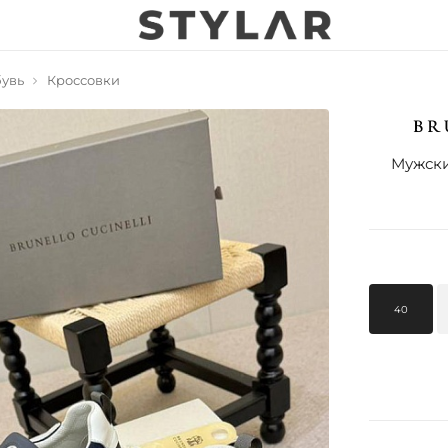
увь
Кроссовки
Мужские
40