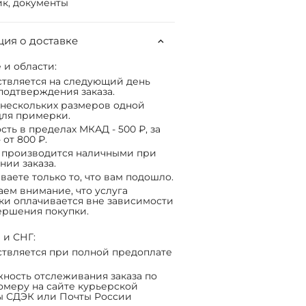
к, документы
ия о доставке
 и области:
твляется на следующий день
подтверждения заказа.
нескольких размеров одной
ля примерки.
сть в пределах МКАД - 500 ₽, за
 от 800 ₽.
 производится наличными при
нии заказа.
ваете только то, что вам подошло.
ем внимание, что услуга
ки оплачивается вне зависимости
ершения покупки.
 и СНГ:
твляется при полной предоплате
ность отслеживания заказа по
омеру на сайте курьерской
ы СДЭК или Почты России