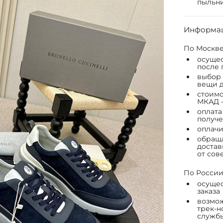
пыльни
Информац
По Москве
осущес
после 
выбор 
вещи д
стоимо
МКАД -
оплата
получе
оплачи
обраща
достав
от сов
По России
осущес
заказа
возмож
трек-н
служб