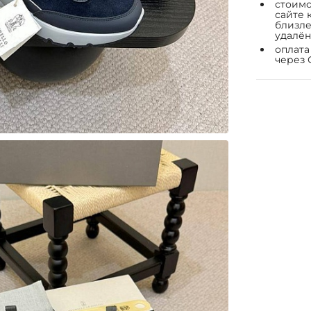
стоимо
сайте 
близле
удалён
оплата
через 