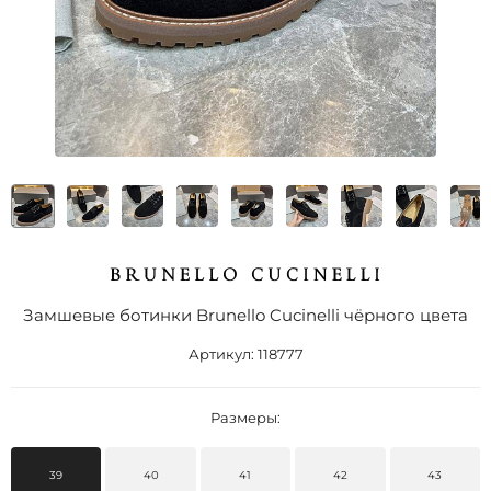
Замшевые ботинки Brunello Cucinelli чёрного цвета
Артикул:
118777
Размеры:
39
40
41
42
43