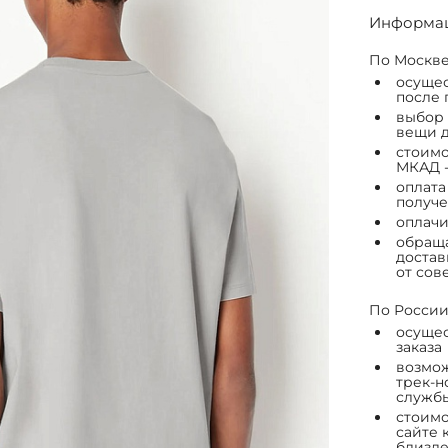
Информац
По Москве
осущес
после 
выбор 
вещи д
стоимо
МКАД -
оплата
получе
оплачи
обраща
достав
от сов
По России
осущес
заказа
возмож
трек-н
служб
стоимо
сайте 
близле