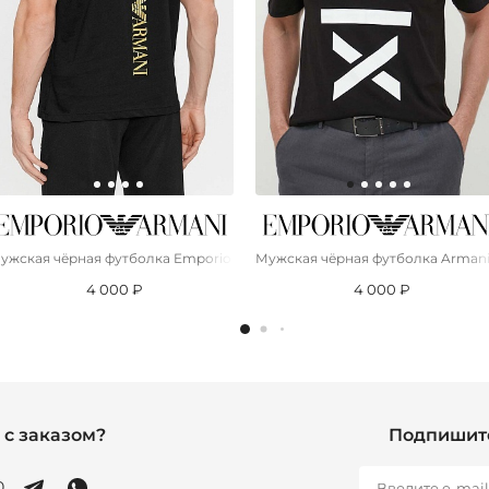
Natural Ventus
ужская чёрная футболка Emporio Armani 7 logo-print
Мужская чёрная футболка Armani 
4 000 ₽
4 000 ₽
с заказом?
Подпишите
0