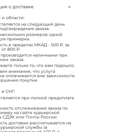
ия о доставке
 и области:
твляется на следующий день
подтверждения заказа.
нескольких размеров одной
ля примерки.
сть в пределах МКАД - 500 ₽, за
 от 800 ₽.
 производится наличными при
нии заказа.
ваете только то, что вам подошло.
ем внимание, что услуга
ки оплачивается вне зависимости
ершения покупки.
 и СНГ:
твляется при полной предоплате
ность отслеживания заказа по
омеру на сайте курьерской
ы СДЭК или Почты России
сть доставки рассчитывается на
курьерской службы (в
жащие регионы от 400 ₽, в