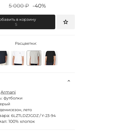
5 000 ₽
-40%
обавить в корзину
S
Расцветки:
:
Armani
ь:
футболки
серый
демисезон, лето
вара:
6LZTLDZJGDZ / Y-23-94
ал: 100% хлопок