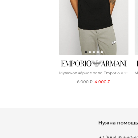
Мужское чёрное поло Emporio Armani 7 
М
6 000 ₽
4 000 ₽
Нужна помощь 
+7 (985) 353-40-4