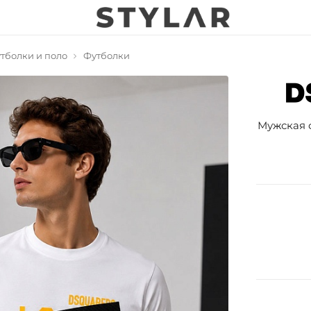
тболки и поло
Футболки
Мужская ф