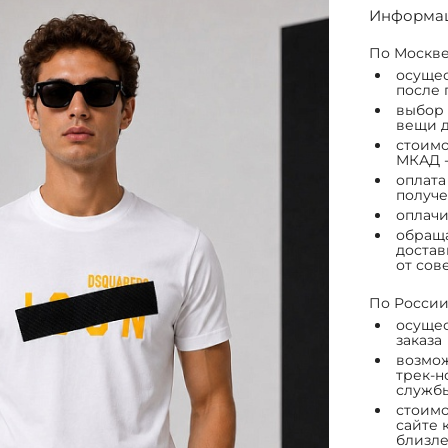
Информац
По Москве
осущес
после 
выбор 
вещи д
стоимо
МКАД -
оплата
получе
оплачи
обраща
достав
от сов
По России
осущес
заказа
возмож
трек-н
служб
стоимо
сайте 
близле