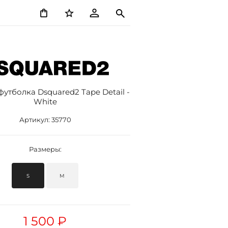
утболка Dsquared2 Tape Detail -
White
Артикул:
35770
Размеры:
S
M
1 500 ₽