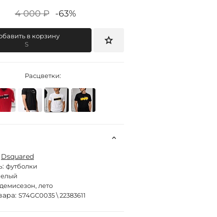
4 000 ₽
-63%
обавить в корзину
S
Расцветки:
:
Dsquared
ь:
футболки
белый
демисезон, лето
вара:
S74GC0035 \ 22383611