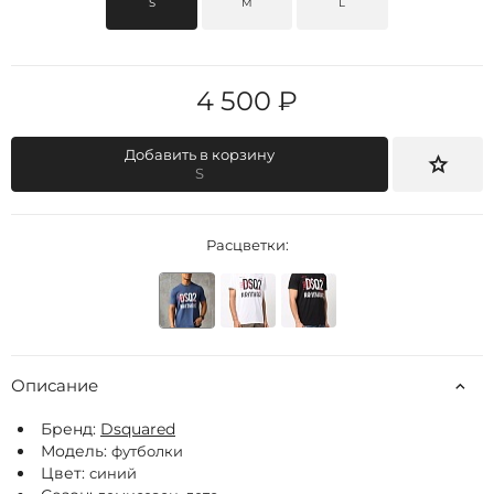
S
M
L
4 500 ₽
Добавить в корзину
S
Расцветки:
Описание
Бренд:
Dsquared
Модель:
футболки
Цвет:
синий