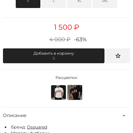
S
L
XL
2XL
1 500 ₽
4 000 ₽
-63%
Добавить в корзину
S
Расцветки:
Описание
Бренд:
Dsquared