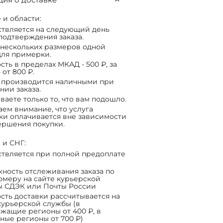
 и области:
твляется на следующий день
подтверждения заказа.
нескольких размеров одной
ля примерки.
сть в пределах МКАД - 500 ₽, за
 от 800 ₽.
 производится наличными при
нии заказа.
ваете только то, что вам подошло.
ем внимание, что услуга
ки оплачивается вне зависимости
ершения покупки.
 и СНГ:
твляется при полной предоплате
ность отслеживания заказа по
омеру на сайте курьерской
ы СДЭК или Почты России
сть доставки рассчитывается на
курьерской службы (в
жащие регионы от 400 ₽, в
ные регионы от 700 ₽)