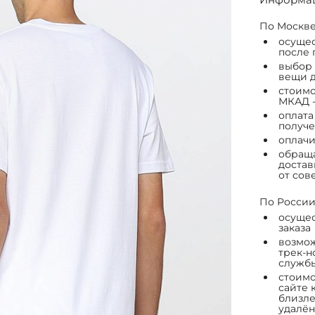
По Москве
осущес
после 
выбор 
вещи д
стоимо
МКАД -
оплата
получе
оплачи
обраща
достав
от сов
По России
осущес
заказа
возмож
трек-н
служб
стоимо
сайте 
близле
удалён