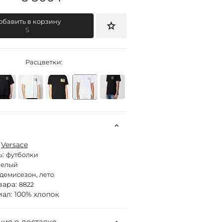
обавить в корзину
S
Расцветки:
:
Versace
ь:
футболки
белый
демисезон, лето
вара:
8822
ал: 100% хлопок
ия о доставке