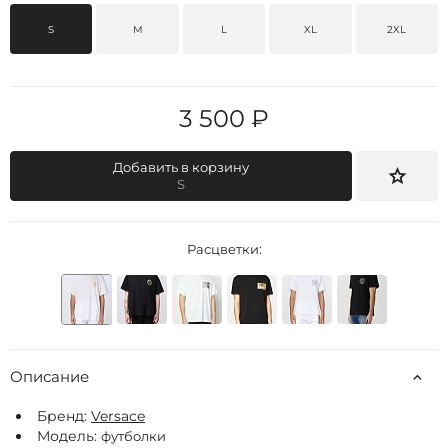
S
M
L
XL
2XL
3 500 ₽
Добавить в корзину
S
Расцветки:
Описание
Бренд:
Versace
Модель:
футболки