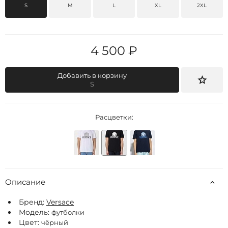
S
M
L
XL
2XL
4 500 ₽
Добавить в корзину
S
Расцветки:
Описание
Бренд:
Versace
Модель:
футболки
Цвет:
чёрный