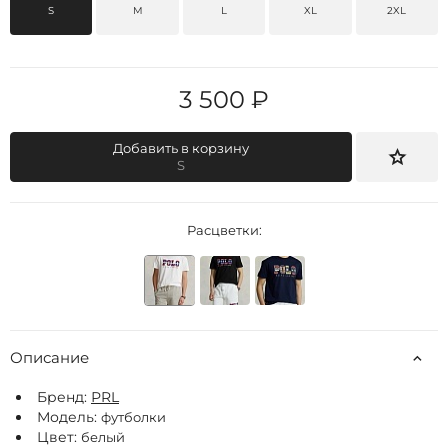
S
M
L
XL
2XL
3 500 ₽
Добавить в корзину
S
Расцветки:
Описание
Бренд:
РRL
Модель:
футболки
Цвет:
белый