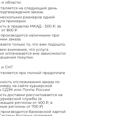
 и области:
твляется на следующий день
подтверждения заказа.
нескольких размеров одной
ля примерки.
сть в пределах МКАД - 500 ₽, за
 от 800 ₽.
 производится наличными при
нии заказа.
ваете только то, что вам подошло.
ем внимание, что услуга
ки оплачивается вне зависимости
ершения покупки.
 и СНГ:
твляется при полной предоплате
ность отслеживания заказа по
омеру на сайте курьерской
ы СДЭК или Почты России
сть доставки рассчитывается на
курьерской службы (в
жащие регионы от 400 ₽, в
ные регионы от 700 ₽)
 производится банковской картой
Систему быстрых платежей