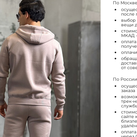
По Москве
осущес
после 
выбор 
вещи д
стоимо
МКАД -
оплата
получе
оплачи
обраща
достав
от сов
По России
осущес
заказа
возмож
трек-н
служб
стоимо
сайте 
близле
удалён
оплата
через 