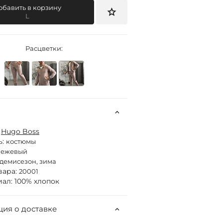
обавить в корзину
L
Расцветки:
:
Hugo Boss
ь:
костюмы
бежевый
демисезон, зима
вара:
20001
ал: 100% хлопок
ия о доставке