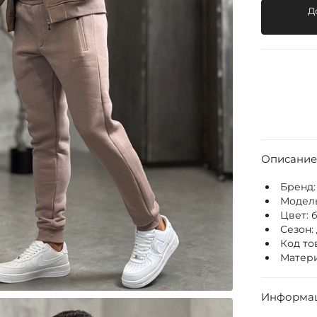
Д
Описание
Бренд
Модел
Цвет:
Сезон:
Код то
Матери
Информац