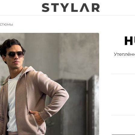
стюмы
Утеплён