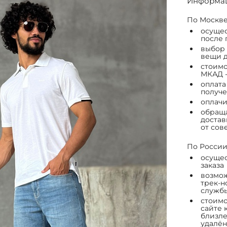
Информац
По Москве
осущес
после 
выбор 
вещи д
стоимо
МКАД -
оплата
получе
оплачи
обраща
достав
от сов
По России
осущес
заказа
возмож
трек-н
служб
стоимо
сайте 
близле
удалён