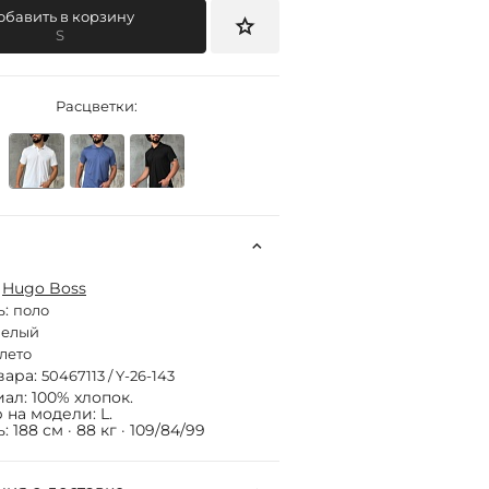
обавить в корзину
S
Расцветки:
:
Hugo Boss
ь:
поло
белый
лето
вара:
50467113 / Y-26-143
ал: 100% хлопок.
 на модели: L.
 188 см · 88 кг · 109/84/99