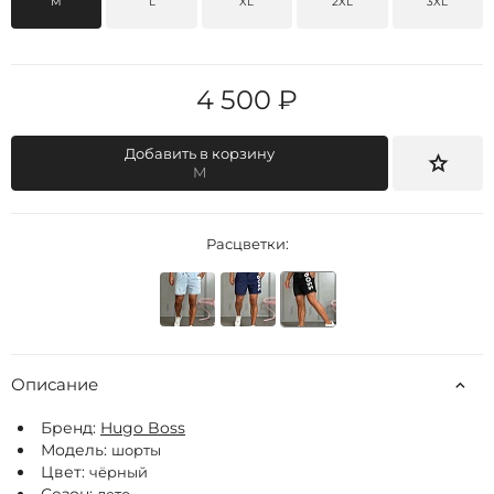
M
L
XL
2XL
3XL
4 500 ₽
Добавить в корзину
M
Расцветки:
Описание
Бренд:
Hugo Boss
Модель:
шорты
Цвет:
чёрный