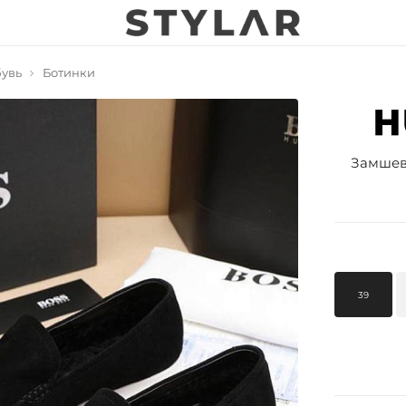
увь
Ботинки
Замшев
39