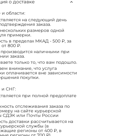
ия о доставке
 и области:
твляется на следующий день
подтверждения заказа.
нескольких размеров одной
ля примерки.
сть в пределах МКАД - 500 ₽, за
 от 800 ₽.
 производится наличными при
нии заказа.
ваете только то, что вам подошло.
ем внимание, что услуга
ки оплачивается вне зависимости
ершения покупки.
 и СНГ:
твляется при полной предоплате
ность отслеживания заказа по
омеру на сайте курьерской
ы СДЭК или Почты России
сть доставки рассчитывается на
курьерской службы (в
жащие регионы от 400 ₽, в
ные регионы от 700 ₽)