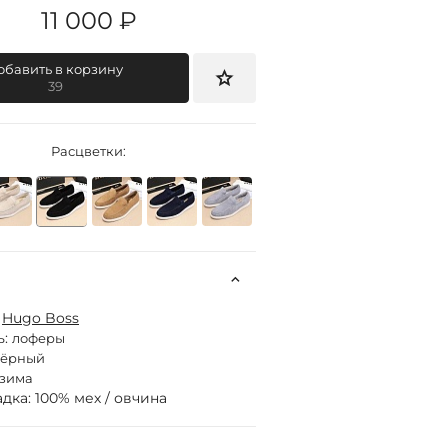
11 000 ₽
обавить в корзину
39
Расцветки:
:
Hugo Boss
ь:
лоферы
чёрный
зима
дка: 100% мех / овчина