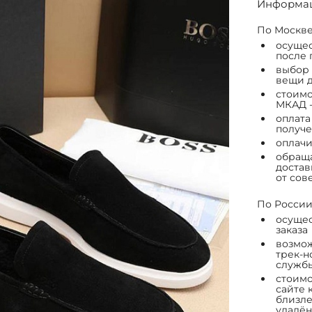
Информац
По Москве
осущес
после 
выбор 
вещи д
стоимо
МКАД -
оплата
получе
оплачи
обраща
достав
от сов
По России
осущес
заказа
возмож
трек-н
служб
стоимо
сайте 
близле
удалён