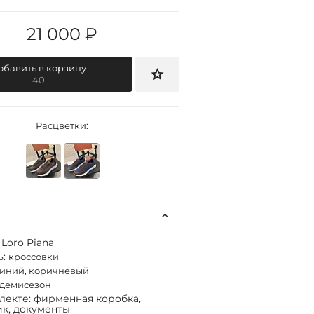
21 000 ₽
обавить в корзину
40
Расцветки:
:
Loro Piana
ь:
кроссовки
иний, коричневый
демисезон
лекте: фирменная коробка,
к, документы