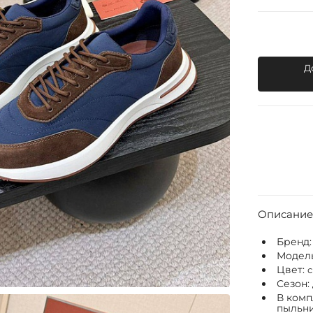
Д
Описание
Бренд
Модел
Цвет:
с
Сезон:
В комп
пыльни