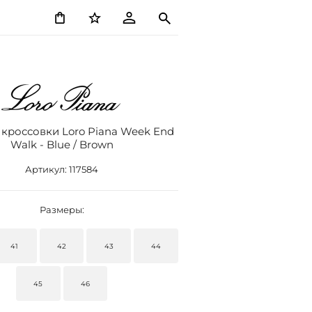
кроссовки Loro Piana Week End
Walk - Blue / Brown
Артикул:
117584
Размеры:
41
42
43
44
45
46