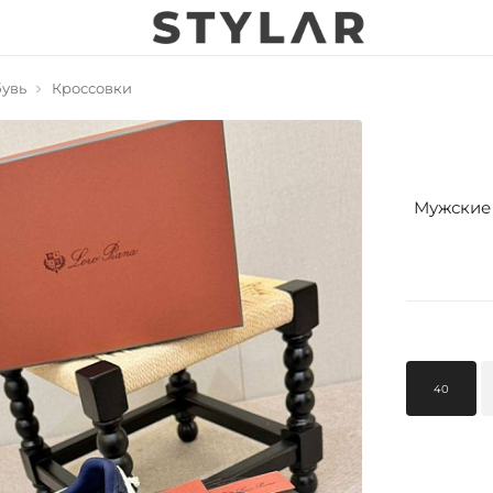
увь
Кроссовки
Мужские 
40