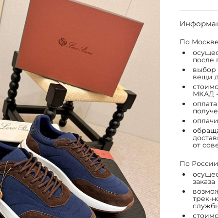
Информац
По Москве
осущес
после 
выбор 
вещи д
стоимо
МКАД -
оплата
получе
оплачи
обраща
достав
от сов
По России
осущес
заказа
возмож
трек-н
служб
стоимо