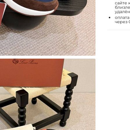
сайте 
близле
удалён
оплата
через 