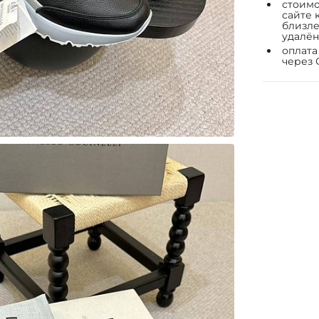
стоимо
сайте 
близле
удалён
оплата
через 