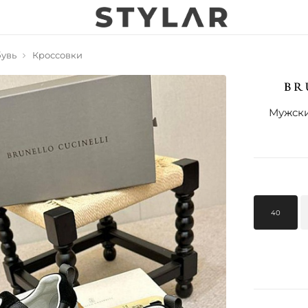
увь
Кроссовки
Мужские
40