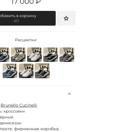
17 000 ₽
обавить в корзину
40
Расцветки:
:
Brunello Cucinelli
ь:
кроссовки
чёрный
демисезон
лекте: фирменная коробка,