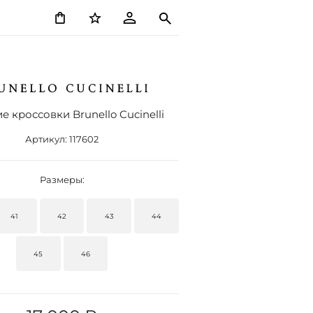
 кроссовки Brunello Cucinelli
Артикул:
117602
Размеры:
41
42
43
44
45
46