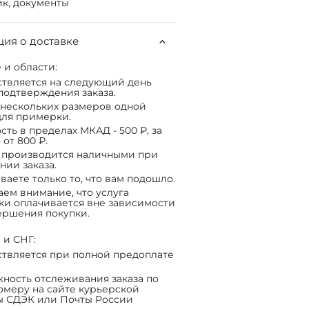
к, документы
ия о доставке
 и области:
твляется на следующий день
подтверждения заказа.
нескольких размеров одной
ля примерки.
сть в пределах МКАД - 500 ₽, за
 от 800 ₽.
 производится наличными при
нии заказа.
ваете только то, что вам подошло.
ем внимание, что услуга
ки оплачивается вне зависимости
ершения покупки.
 и СНГ:
твляется при полной предоплате
ность отслеживания заказа по
омеру на сайте курьерской
ы СДЭК или Почты России