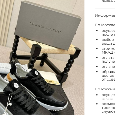
пыльни
Информац
По Москве
осущес
после 
выбор 
вещи д
стоимо
МКАД -
оплата
получе
оплачи
обраща
достав
от сов
По России
осущес
заказа
возмож
трек-н
служб