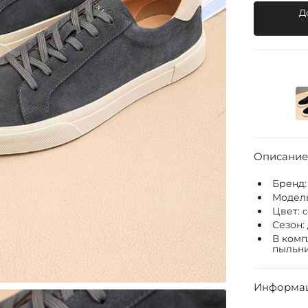
Д
Описание
Бренд
Модел
Цвет:
Сезон:
В комп
пыльни
Информац