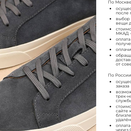
По Москве
осущес
после 
выбор 
вещи д
стоимо
МКАД -
оплата
получе
оплачи
обраща
достав
от сов
По России
осущес
заказа
возмож
трек-н
служб
стоимо
сайте 
близле
удалён
оплата
через 