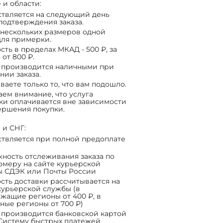
 и области:
твляется на следующий день
подтверждения заказа.
нескольких размеров одной
ля примерки.
сть в пределах МКАД - 500 ₽, за
 от 800 ₽.
 производится наличными при
нии заказа.
ваете только то, что вам подошло.
ем внимание, что услуга
ки оплачивается вне зависимости
ершения покупки.
 и СНГ:
твляется при полной предоплате
ность отслеживания заказа по
омеру на сайте курьерской
ы СДЭК или Почты России
сть доставки рассчитывается на
курьерской службы (в
жащие регионы от 400 ₽, в
ные регионы от 700 ₽)
 производится банковской картой
Систему быстрых платежей