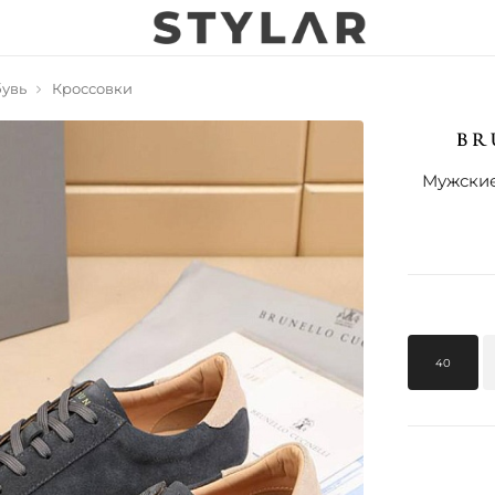
увь
Кроссовки
Мужские
40