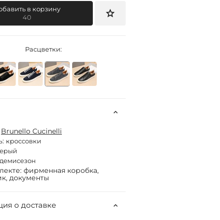
обавить в корзину
40
Расцветки:
:
Brunello Cucinelli
ь:
кроссовки
серый
демисезон
лекте: фирменная коробка,
к, документы
ия о доставке