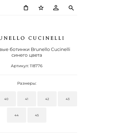
ые ботинки Brunello Cucinelli
синего цвета
Артикул:
118776
Размеры:
40
41
42
43
44
45