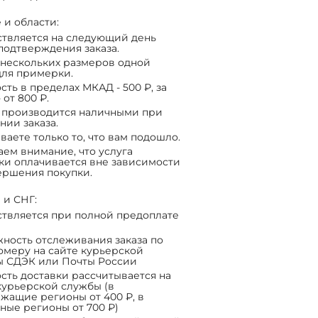
 и области:
твляется на следующий день
подтверждения заказа.
нескольких размеров одной
ля примерки.
сть в пределах МКАД - 500 ₽, за
 от 800 ₽.
 производится наличными при
нии заказа.
ваете только то, что вам подошло.
ем внимание, что услуга
ки оплачивается вне зависимости
ершения покупки.
 и СНГ:
твляется при полной предоплате
ность отслеживания заказа по
омеру на сайте курьерской
ы СДЭК или Почты России
сть доставки рассчитывается на
курьерской службы (в
жащие регионы от 400 ₽, в
ные регионы от 700 ₽)