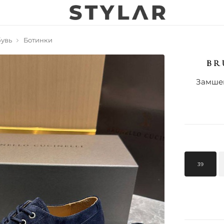
увь
Ботинки
Замшев
39