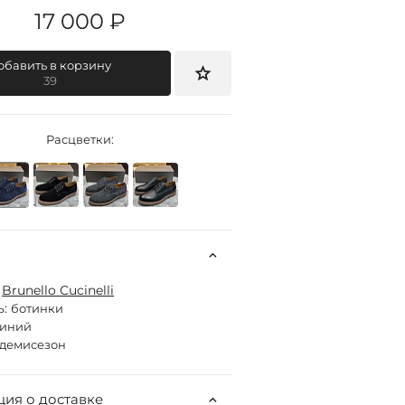
17 000 ₽
обавить в корзину
39
Расцветки:
:
Brunello Cucinelli
ь:
ботинки
синий
демисезон
ия о доставке