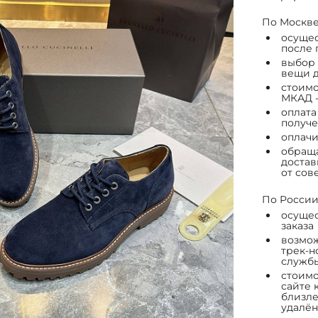
По Москве
осущес
после 
выбор 
вещи д
стоимо
МКАД -
оплата
получе
оплачи
обраща
достав
от сов
По России
осущес
заказа
возмож
трек-н
служб
стоимо
сайте 
близле
удалён