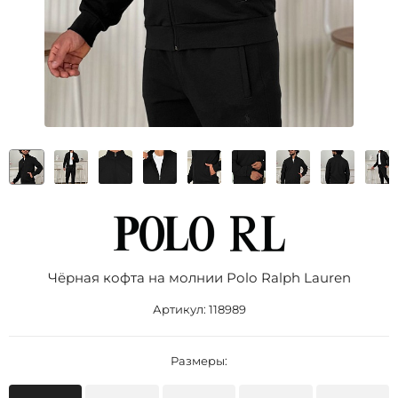
Чёрная кофта на молнии Роlо Ralрh Lаurеn
Артикул:
118989
Размеры: