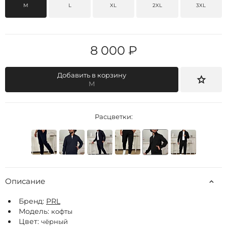
M
L
XL
2XL
3XL
8 000 ₽
Добавить в корзину
M
Расцветки:
Описание
Бренд:
РRL
Модель:
кофты
Цвет:
чёрный