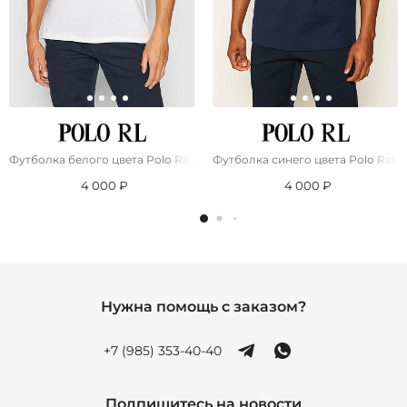
Футболка белого цвета Роlо Ralрh Lаurеn pony-embroidered
Футболка синего цвета Роlо Ralр
4 000 ₽
4 000 ₽
Нужна помощь с заказом?
+7 (985) 353-40-40
Подпишитесь на новости