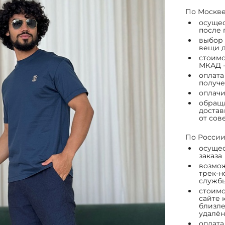
По Москве
осущес
после 
выбор 
вещи д
стоимо
МКАД -
оплата
получе
оплачи
обраща
достав
от сов
По России
осущес
заказа
возмож
трек-н
служб
стоимо
сайте 
близле
удалён
оплата