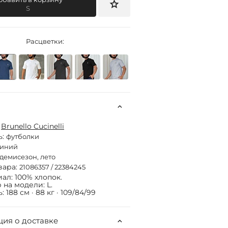
S
Расцветки:
:
Brunello Cucinelli
ь:
футболки
синий
демисезон, лето
вара:
21086357 / 22384245
ал: 100% хлопок.
 на модели: L.
 188 см · 88 кг · 109/84/99
ия о доставке