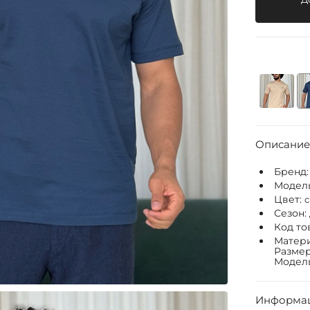
Описание
Бренд
Модел
Цвет:
Сезон:
Код то
Матери
Размер
Модель:
Информац