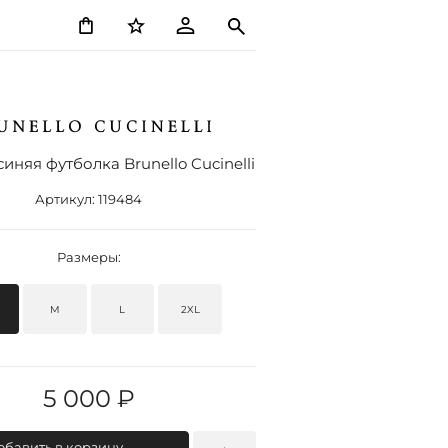
иняя футболка Brunello Cucinelli
Артикул:
119484
Размеры:
M
L
2XL
5 000 ₽
обавить в корзину