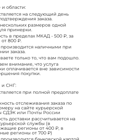
 и области:
твляется на следующий день
подтверждения заказа.
нескольких размеров одной
ля примерки.
сть в пределах МКАД - 500 ₽, за
 от 800 ₽.
 производится наличными при
нии заказа.
ваете только то, что вам подошло.
ем внимание, что услуга
ки оплачивается вне зависимости
ершения покупки.
 и СНГ:
твляется при полной предоплате
ность отслеживания заказа по
омеру на сайте курьерской
ы СДЭК или Почты России
сть доставки рассчитывается на
курьерской службы (в
жащие регионы от 400 ₽, в
ные регионы от 700 ₽)
 производится банковской картой