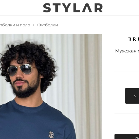
тболки и поло
Футболки
Мужская с
S
Д