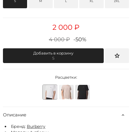
S
M
L
XL
2XL
2 000 ₽
4 000 ₽
-50%
Добавить в корзину
S
Расцветки:
Описание
Бренд:
Burberry