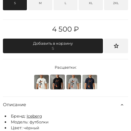
S
M
L
XL
2XL
4 500 ₽
Добавить в корзину
S
Расцветки:
Описание
Бренд:
Iceberg
Модель:
футболки
Цвет:
чёрный