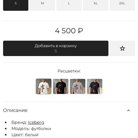
S
M
L
XL
2XL
4 500 ₽
Добавить в корзину
S
Расцветки:
Описание
Бренд:
Iceberg
Модель:
футболки
Цвет:
белый