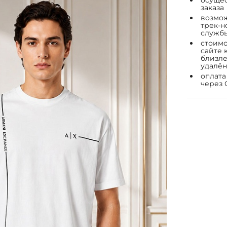
осущес
заказа
возмож
трек-н
служб
стоимо
сайте 
близле
удалён
оплата
через 