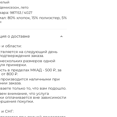
белый
демисезон, лето
вара:
987153 / 4027
ал: 80% хлопок, 15% полиэстер, 5%
н
ия о доставке
 и области:
твляется на следующий день
подтверждения заказа.
нескольких размеров одной
ля примерки.
сть в пределах МКАД - 500 ₽, за
 от 800 ₽.
 производится наличными при
нии заказа.
ваете только то, что вам подошло.
ем внимание, что услуга
ки оплачивается вне зависимости
ершения покупки.
 и СНГ: