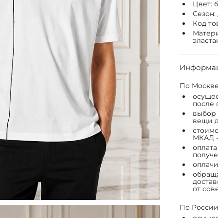
Цвет:
Сезон:
Код то
Матери
эласта
Информац
По Москве
осущес
после 
выбор 
вещи д
стоимо
МКАД -
оплата
получе
оплачи
обраща
достав
от сов
По России