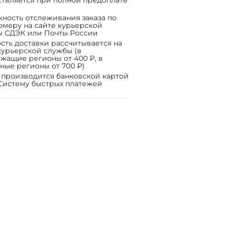
твляется при полной предоплате
ность отслеживания заказа по
омеру на сайте курьерской
ы СДЭК или Почты России
сть доставки рассчитывается на
курьерской службы (в
жащие регионы от 400 ₽, в
ные регионы от 700 ₽)
 производится банковской картой
Систему быстрых платежей