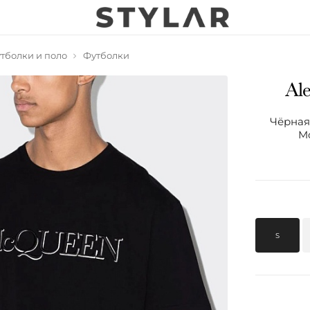
тболки и поло
Футболки
Чёрная
M
S