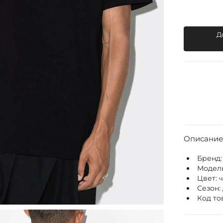
Д
Описание
Бренд
Модел
Цвет:
Сезон:
Код то