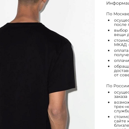
Информац
По Москве
осущес
после 
выбор 
вещи д
стоимо
МКАД -
оплата
получе
оплачи
обраща
достав
от сов
По России
осущес
заказа
возмож
трек-н
служб
стоимо
сайте 
близле