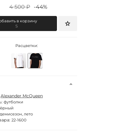
4 500 ₽
-44%
обавить в корзину
S
Расцветки:
:
Alexander McQueen
ь:
футболки
чёрный
демисезон, лето
вара:
22-1600