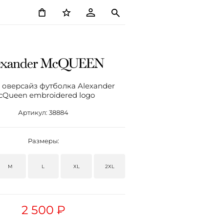
 оверсайз футболка Alexander
cQueen embroidered logo
Артикул:
38884
Размеры:
M
L
XL
2XL
2 500 ₽