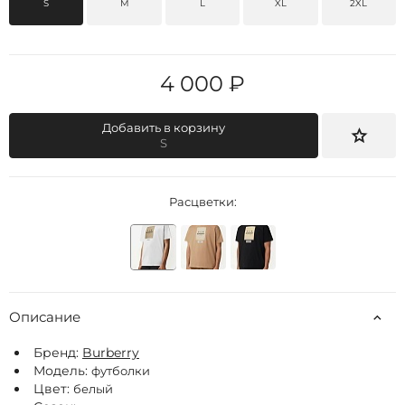
S
M
L
XL
2XL
4 000 ₽
Добавить в корзину
S
Расцветки:
Описание
Бренд:
Burberry
Модель:
футболки
Цвет:
белый