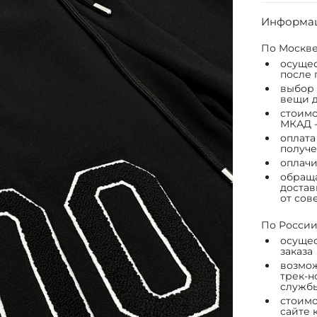
Информац
По Москве
осущес
после 
выбор 
вещи д
стоимо
МКАД -
оплата
получе
оплачи
обраща
достав
от сов
По России
осущес
заказа
возмож
трек-н
служб
стоимо
сайте 