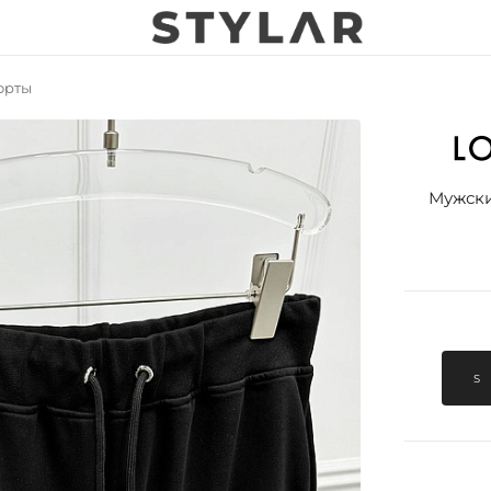
орты
Мужски
S