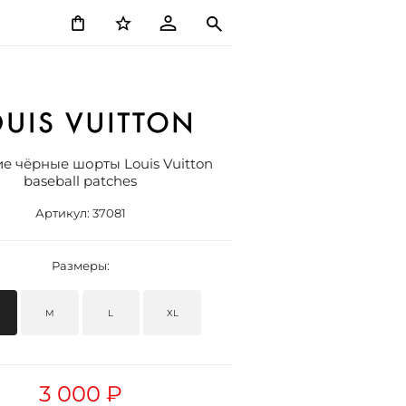
е чёрные шорты Louis Vuitton
baseball patches
Артикул:
37081
Размеры:
M
L
XL
3 000 ₽