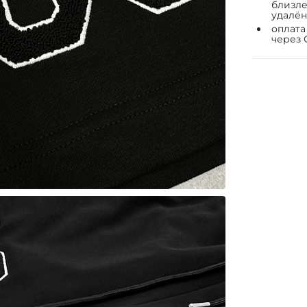
близле
удалён
оплата
через 