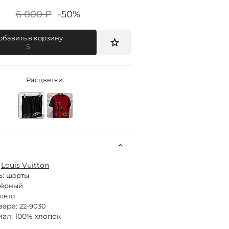
6 000 ₽
-50%
обавить в корзину
S
Расцветки:
:
Louis Vuitton
ь:
шорты
чёрный
лето
вара:
22-9030
ал: 100% хлопок