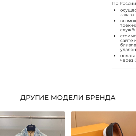
По России
осущес
заказа
возмож
трек-н
служб
стоимо
сайте 
близле
удалён
оплата
через 
ДРУГИЕ МОДЕЛИ БРЕНДА