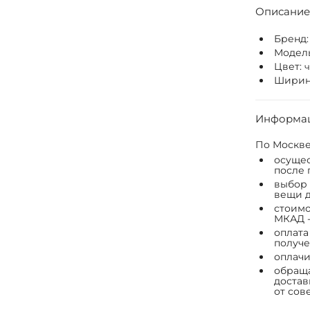
Описание
Бренд
Модел
Цвет:
Ширина
Информац
По Москве
осущес
после 
выбор 
вещи д
стоимо
МКАД -
оплата
получе
оплачи
обраща
достав
от сов