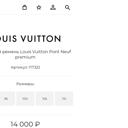
ремень Louis Vuitton Pont Neuf
premium
Артикул:
117322
Размеры:
95
100
105
110
14 000 ₽