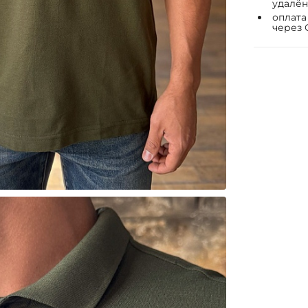
удалён
оплата
через 