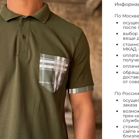
Информац
По Москве
осущес
после 
выбор 
вещи д
стоимо
МКАД -
оплата
получе
оплачи
обраща
достав
от сов
По России
осущес
заказа
возмож
трек-н
служб
стоимо
сайте 
близле