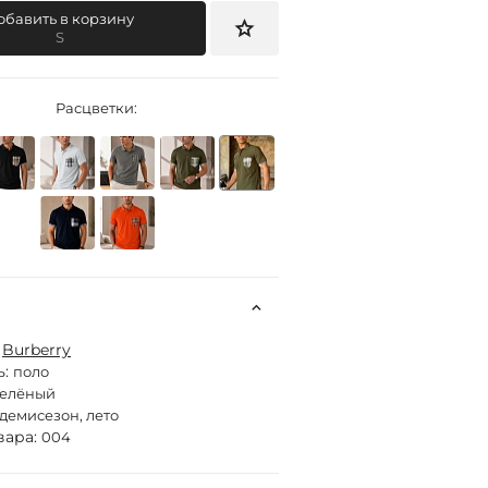
обавить в корзину
S
Расцветки:
:
Burberry
ь:
поло
зелёный
демисезон, лето
вара:
004