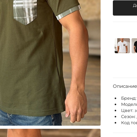
Д
Описание
Бренд
Модел
Цвет:
Сезон:
Код то