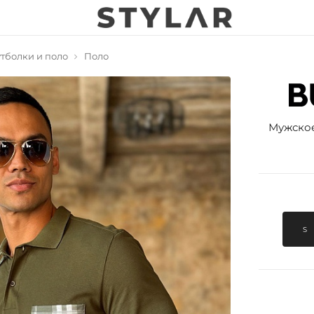
тболки и поло
Поло
Мужское
S