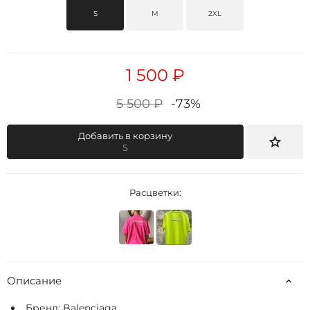
S
M
2XL
1 500 ₽
5 500 ₽
-73%
Добавить в корзину
S
Расцветки:
Описание
Бренд:
Balenciaga