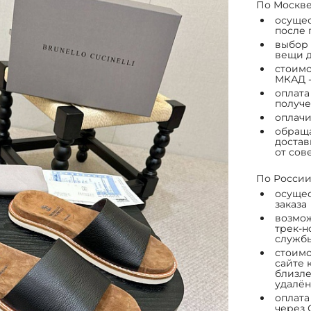
По Москве
осущес
после 
выбор 
вещи д
стоимо
МКАД -
оплата
получе
оплачи
обраща
достав
от сов
По России
осущес
заказа
возмож
трек-н
служб
стоимо
сайте 
близле
удалён
оплата
через 