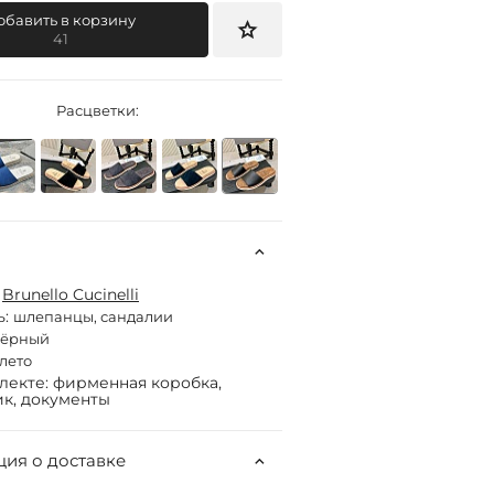
обавить в корзину
41
Расцветки:
:
Brunello Cucinelli
ь:
шлепанцы, сандалии
чёрный
лето
лекте: фирменная коробка,
к, документы
ия о доставке