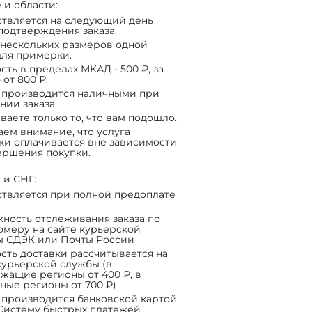
 и области:
твляется на следующий день
подтверждения заказа.
нескольких размеров одной
ля примерки.
сть в пределах МКАД - 500 ₽, за
 от 800 ₽.
 производится наличными при
нии заказа.
ваете только то, что вам подошло.
ем внимание, что услуга
ки оплачивается вне зависимости
ершения покупки.
 и СНГ:
твляется при полной предоплате
ность отслеживания заказа по
омеру на сайте курьерской
ы СДЭК или Почты России
сть доставки рассчитывается на
курьерской службы (в
жащие регионы от 400 ₽, в
ные регионы от 700 ₽)
 производится банковской картой
Систему быстрых платежей