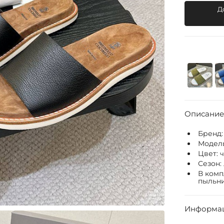
Д
Описание
Бренд
Модел
Цвет:
Сезон:
В комп
пыльни
Информац