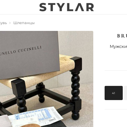
увь
Шлепанцы
Мужски
41