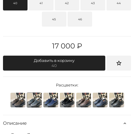
40
41
42
43
44
45
46
17 000 ₽
Добавить в корзину
40
Расцветки:
Описание