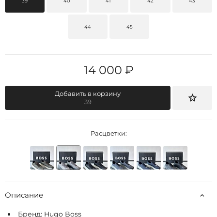
39
40
41
42
43
44
45
14 000 ₽
Добавить в корзину
39
Расцветки:
Описание
Бренд:
Hugo Boss