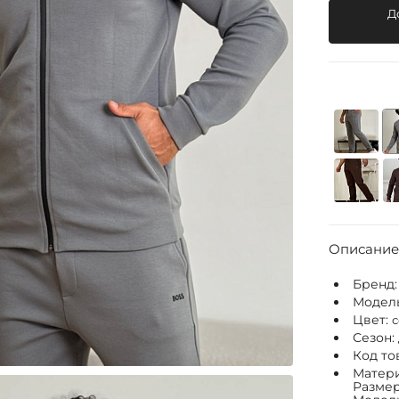
Д
Описание
Бренд
Модел
Цвет:
Сезон:
Код то
Матери
Размер