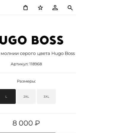
 молнии серого цвета Hugo Boss
Артикул:
118968
Размеры:
L
2XL
3XL
8 000 ₽