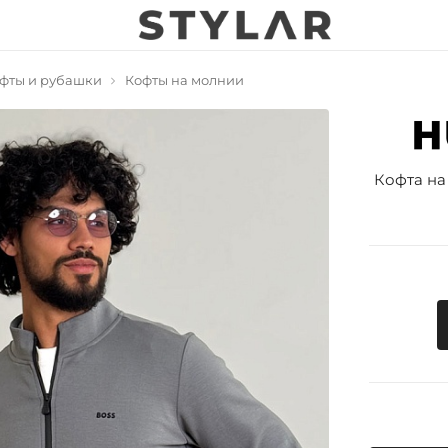
фты и рубашки
Кофты на молнии
Кофта на