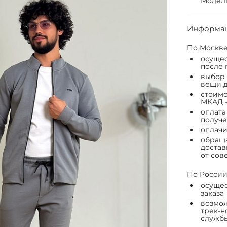
Модель:
Информац
По Москве
осущес
после 
выбор 
вещи д
стоимо
МКАД -
оплата
получе
оплачи
обраща
достав
от сов
По России
осущес
заказа
возмож
трек-н
служб