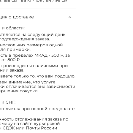
 188 см · 88 кг · 109 / 84 / 99 см
ия о доставке
 и области:
твляется на следующий день
подтверждения заказа.
нескольких размеров одной
ля примерки.
сть в пределах МКАД - 500 ₽, за
 от 800 ₽.
 производится наличными при
нии заказа.
ваете только то, что вам подошло.
ем внимание, что услуга
ки оплачивается вне зависимости
ершения покупки.
 и СНГ:
твляется при полной предоплате
ность отслеживания заказа по
омеру на сайте курьерской
ы СДЭК или Почты России