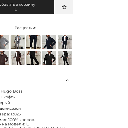
обавить в корзину
L
Расцветки:
:
Hugo Boss
ь:
кофты
серый
демисезон
вара:
13825
ал: 100% хлопок.
 на модели: L.