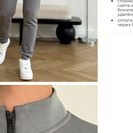
стоимо
сайте 
близле
удалён
оплата
через 