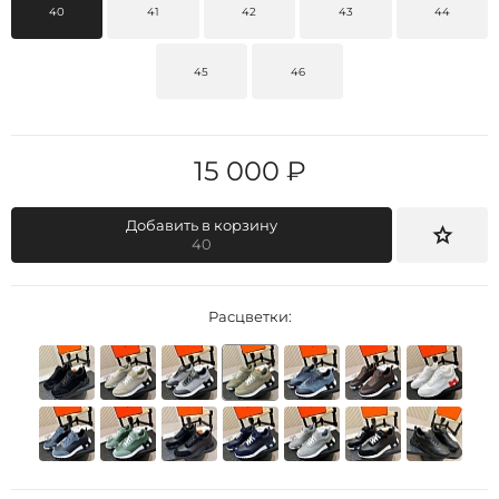
40
41
42
43
44
45
46
15 000 ₽
Добавить в корзину
40
Расцветки: