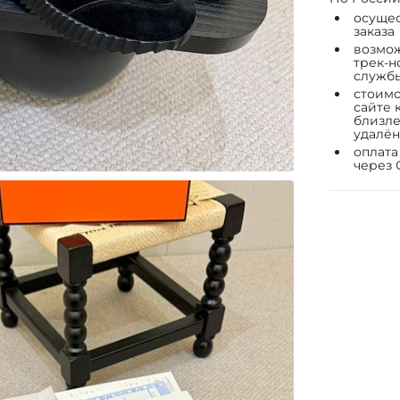
осущес
заказа
возмож
трек-н
служб
стоимо
сайте 
близле
удалён
оплата
через 