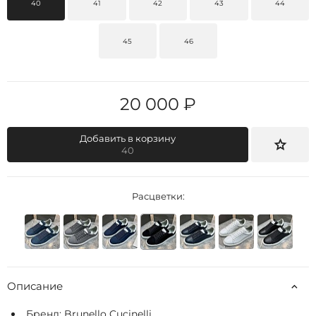
40
41
42
43
44
45
46
20 000 ₽
Добавить в корзину
40
Расцветки:
Описание
Бренд:
Brunello Cucinelli